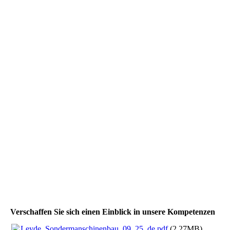
Leyde_GmbH_Palettierung_Farbeimer_03
Verschaffen Sie sich einen Einblick in unsere Kompetenzen
Leyde_Sondermanschinenbau_09_25_de.pdf
(2.27MB)